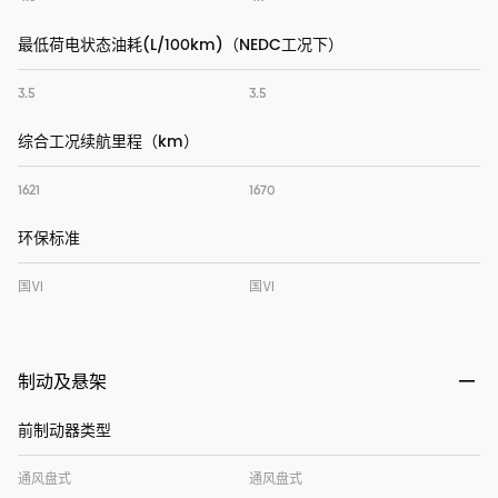
最低荷电状态油耗(L/100km)（NEDC工况下）
3.5
3.5
综合工况续航里程（km）
1621
1670
环保标准
国Ⅵ
国Ⅵ
制动及悬架
前制动器类型
通风盘式
通风盘式