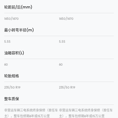
轮距前/后(mm)
1650/1670
1650/1670
最小转弯半径(m)
5.55
5.55
油箱容积(L)
60
60
轮胎规格
235/50 R19
235/50 R19
整车质保
非营运车辆三电系统终身保修（首任车
非营运车辆三电系统终身保修（首任车
主），整车包修期6年或15万公里
主），整车包修期6年或15万公里